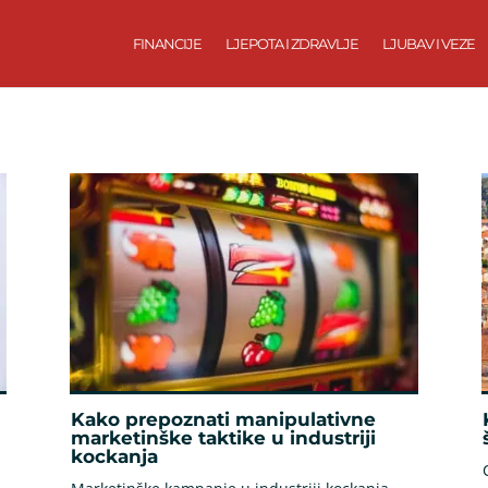
FINANCIJE
LJEPOTA I ZDRAVLJE
LJUBAV I VEZE
Kako prepoznati manipulativne
marketinške taktike u industriji
kockanja