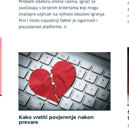
Prilikom odabira online casina, igrači se
suočavaju s brojnim kriterijima koji mogu
značajno utjecati na njihovo iskustvo igranja.
Prvi i često najvažniji faktor je sigurnost i
pouzdanost platforme. V
Kako vratiti povjerenje nakon
prevare