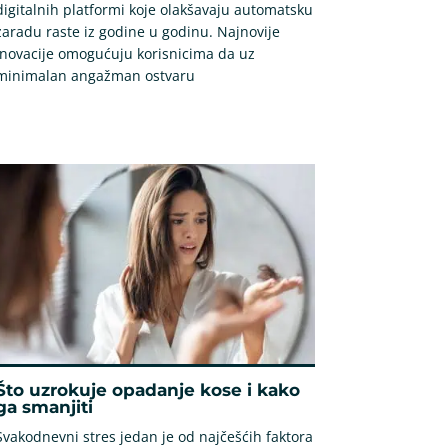
digitalnih platformi koje olakšavaju automatsku
zaradu raste iz godine u godinu. Najnovije
inovacije omogućuju korisnicima da uz
minimalan angažman ostvaru
Što uzrokuje opadanje kose i kako
ga smanjiti
Svakodnevni stres jedan je od najčešćih faktora