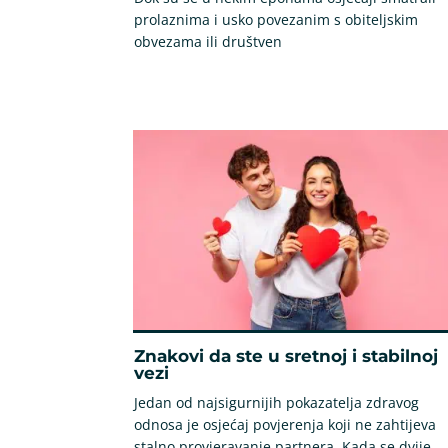
prolaznima i usko povezanim s obiteljskim
obvezama ili društven
Znakovi da ste u sretnoj i stabilnoj
vezi
Jedan od najsigurnijih pokazatelja zdravog
odnosa je osjećaj povjerenja koji ne zahtijeva
stalno provjeravanje partnera. Kada se dvije