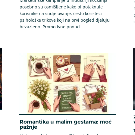
Marketinške kampanje u industriji kockanja
posebno su osmišljene kako bi potaknule
korisnike na sudjelovanje, često koristeći
psihološke trikove koji na prvi pogled djeluju
bezazleno. Promotivne ponud
Romantika u malim gestama: moć
r
pažnje