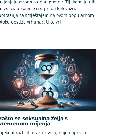
mijenjaju ovisno o dobu godine. Tijekom ljetnih
mjeseci, posebice u srpnju i kolovozu,
potražnja za smještajem na ovom popularnom
otoku dostiže vrhunac. U to vri
Zašto se seksualna želja s
vremenom mijenja
Tijekom različitih faza života, mijenjaju se i