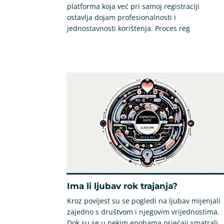
platforma koja već pri samoj registraciji
ostavlja dojam profesionalnosti i
jednostavnosti korištenja. Proces reg
Ima li ljubav rok trajanja?
Kroz povijest su se pogledi na ljubav mijenjali
zajedno s društvom i njegovim vrijednostima.
Dok su se u nekim epohama osjećaji smatrali