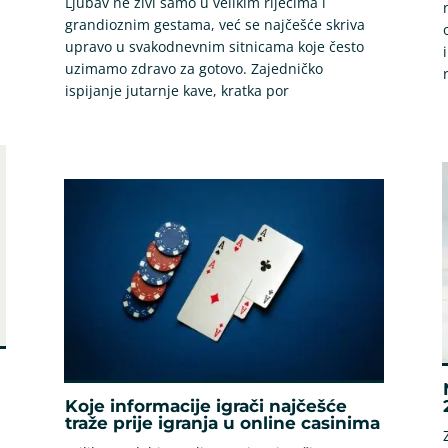
Ljubav ne živi samo u velikim riječima i
grandioznim gestama, već se najčešće skriva
upravo u svakodnevnim sitnicama koje često
uzimamo zdravo za gotovo. Zajedničko
ispijanje jutarnje kave, kratka por
Koje informacije igrači najčešće
traže prije igranja u online casinima