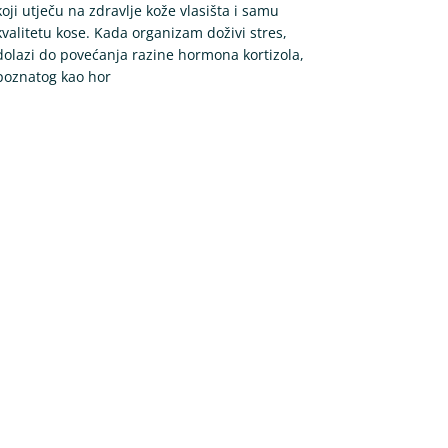
koji utječu na zdravlje kože vlasišta i samu
kvalitetu kose. Kada organizam doživi stres,
dolazi do povećanja razine hormona kortizola,
poznatog kao hor