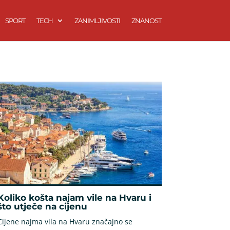
SPORT
TECH
ZANIMLJIVOSTI
ZNANOST
Koliko košta najam vile na Hvaru i
što utječe na cijenu
Cijene najma vila na Hvaru značajno se