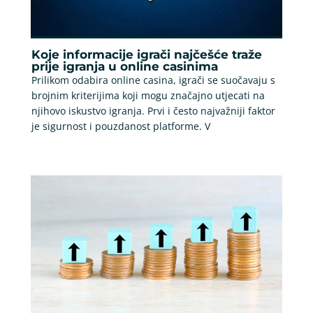
Koje informacije igrači najčešće traže
prije igranja u online casinima
Prilikom odabira online casina, igrači se suočavaju s
brojnim kriterijima koji mogu značajno utjecati na
njihovo iskustvo igranja. Prvi i često najvažniji faktor
je sigurnost i pouzdanost platforme. V