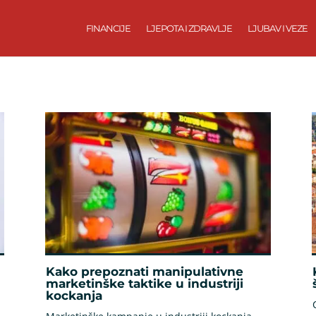
FINANCIJE
LJEPOTA I ZDRAVLJE
LJUBAV I VEZE
Kako prepoznati manipulativne
marketinške taktike u industriji
kockanja