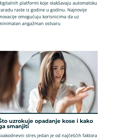
digitalnih platformi koje olakšavaju automatsku
zaradu raste iz godine u godinu. Najnovije
inovacije omogućuju korisnicima da uz
minimalan angažman ostvaru
Što uzrokuje opadanje kose i kako
ga smanjiti
Svakodnevni stres jedan je od najčešćih faktora