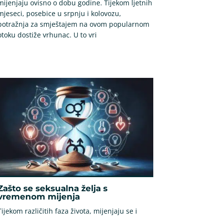
mijenjaju ovisno o dobu godine. Tijekom ljetnih
mjeseci, posebice u srpnju i kolovozu,
potražnja za smještajem na ovom popularnom
otoku dostiže vrhunac. U to vri
Zašto se seksualna želja s
vremenom mijenja
Tijekom različitih faza života, mijenjaju se i