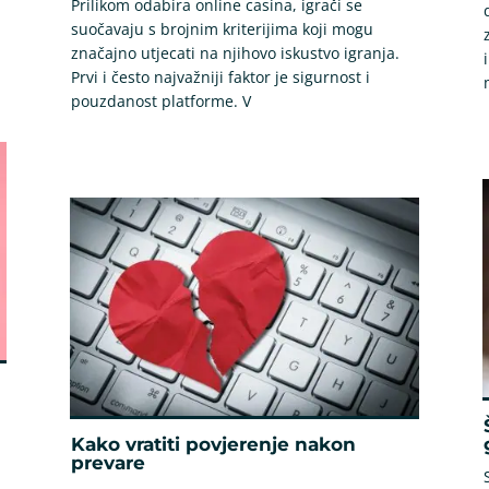
Prilikom odabira online casina, igrači se
suočavaju s brojnim kriterijima koji mogu
značajno utjecati na njihovo iskustvo igranja.
Prvi i često najvažniji faktor je sigurnost i
pouzdanost platforme. V
Kako vratiti povjerenje nakon
prevare