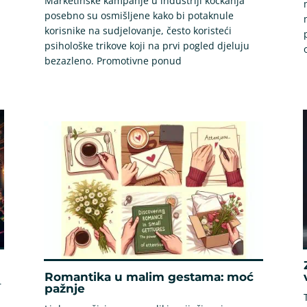
Marketinške kampanje u industriji kockanja
posebno su osmišljene kako bi potaknule
korisnike na sudjelovanje, često koristeći
psihološke trikove koji na prvi pogled djeluju
bezazleno. Promotivne ponud
Romantika u malim gestama: moć
r
pažnje