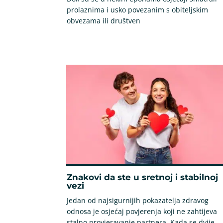
prolaznima i usko povezanim s obiteljskim
obvezama ili društven
Znakovi da ste u sretnoj i stabilnoj
vezi
Jedan od najsigurnijih pokazatelja zdravog
odnosa je osjećaj povjerenja koji ne zahtijeva
stalno provjeravanje partnera. Kada se dvije