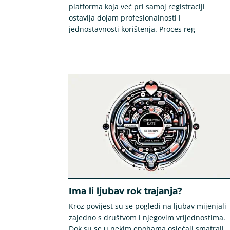
platforma koja već pri samoj registraciji
ostavlja dojam profesionalnosti i
jednostavnosti korištenja. Proces reg
Ima li ljubav rok trajanja?
Kroz povijest su se pogledi na ljubav mijenjali
zajedno s društvom i njegovim vrijednostima.
Dok su se u nekim epohama osjećaji smatrali