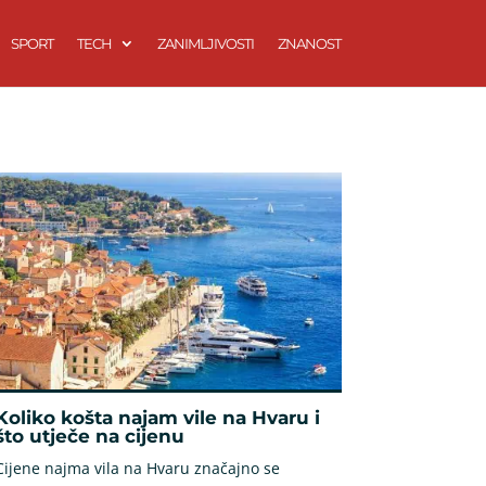
SPORT
TECH
ZANIMLJIVOSTI
ZNANOST
Koliko košta najam vile na Hvaru i
što utječe na cijenu
Cijene najma vila na Hvaru značajno se