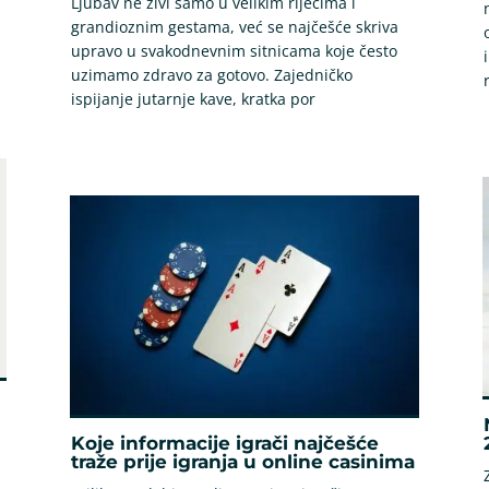
Ljubav ne živi samo u velikim riječima i
grandioznim gestama, već se najčešće skriva
upravo u svakodnevnim sitnicama koje često
uzimamo zdravo za gotovo. Zajedničko
ispijanje jutarnje kave, kratka por
Koje informacije igrači najčešće
traže prije igranja u online casinima