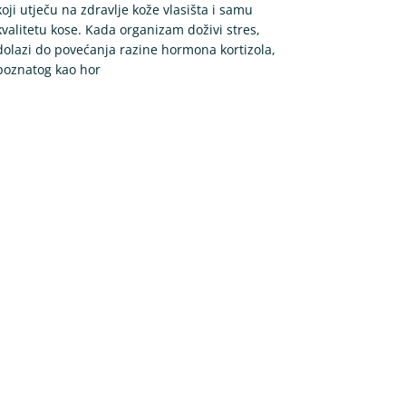
koji utječu na zdravlje kože vlasišta i samu
kvalitetu kose. Kada organizam doživi stres,
dolazi do povećanja razine hormona kortizola,
poznatog kao hor