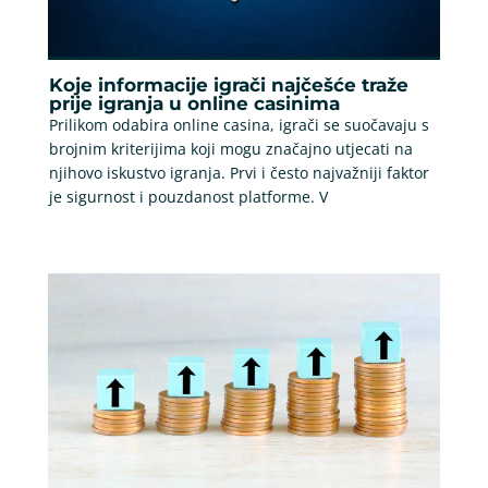
Koje informacije igrači najčešće traže
prije igranja u online casinima
Prilikom odabira online casina, igrači se suočavaju s
brojnim kriterijima koji mogu značajno utjecati na
njihovo iskustvo igranja. Prvi i često najvažniji faktor
je sigurnost i pouzdanost platforme. V