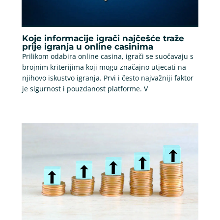
Koje informacije igrači najčešće traže
prije igranja u online casinima
Prilikom odabira online casina, igrači se suočavaju s
brojnim kriterijima koji mogu značajno utjecati na
njihovo iskustvo igranja. Prvi i često najvažniji faktor
je sigurnost i pouzdanost platforme. V