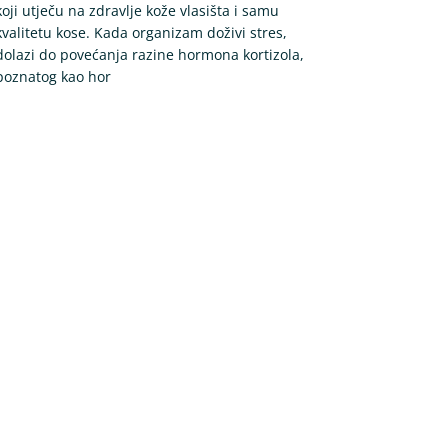
koji utječu na zdravlje kože vlasišta i samu
kvalitetu kose. Kada organizam doživi stres,
dolazi do povećanja razine hormona kortizola,
poznatog kao hor