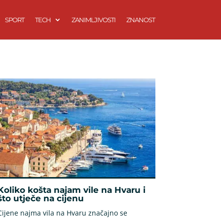
SPORT
TECH
ZANIMLJIVOSTI
ZNANOST
Koliko košta najam vile na Hvaru i
što utječe na cijenu
Cijene najma vila na Hvaru značajno se