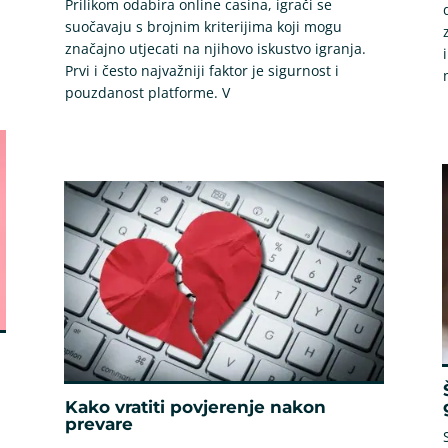
Prilikom odabira online casina, igrači se
suočavaju s brojnim kriterijima koji mogu
značajno utjecati na njihovo iskustvo igranja.
Prvi i često najvažniji faktor je sigurnost i
pouzdanost platforme. V
Kako vratiti povjerenje nakon
prevare