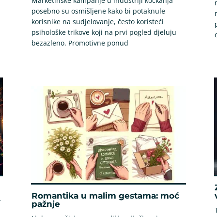
Marketinške kampanje u industriji kockanja
posebno su osmišljene kako bi potaknule
korisnike na sudjelovanje, često koristeći
psihološke trikove koji na prvi pogled djeluju
bezazleno. Promotivne ponud
Romantika u malim gestama: moć
r
pažnje