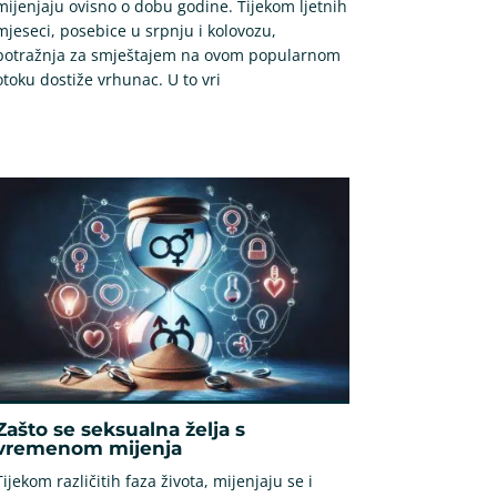
mijenjaju ovisno o dobu godine. Tijekom ljetnih
mjeseci, posebice u srpnju i kolovozu,
potražnja za smještajem na ovom popularnom
otoku dostiže vrhunac. U to vri
Zašto se seksualna želja s
vremenom mijenja
Tijekom različitih faza života, mijenjaju se i