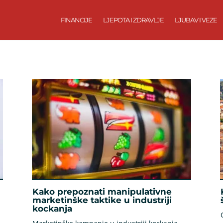
FINANCIJE
LJEPOTA I ZDRAVLJE
LJUBAV I VEZE
Kako prepoznati manipulativne
marketinške taktike u industriji
kockanja