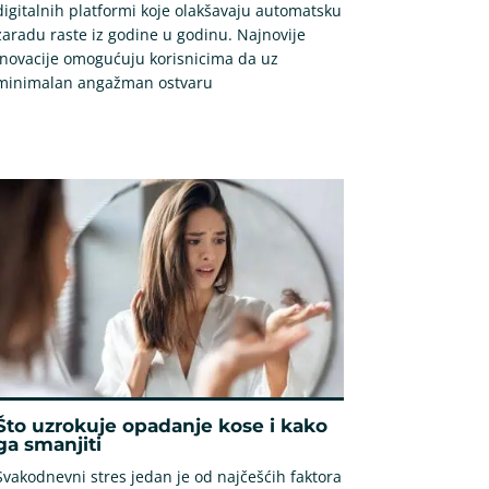
digitalnih platformi koje olakšavaju automatsku
zaradu raste iz godine u godinu. Najnovije
inovacije omogućuju korisnicima da uz
minimalan angažman ostvaru
Što uzrokuje opadanje kose i kako
ga smanjiti
Svakodnevni stres jedan je od najčešćih faktora