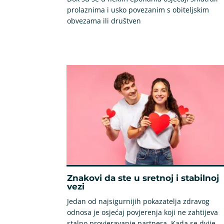
prolaznima i usko povezanim s obiteljskim
obvezama ili društven
Znakovi da ste u sretnoj i stabilnoj
vezi
Jedan od najsigurnijih pokazatelja zdravog
odnosa je osjećaj povjerenja koji ne zahtijeva
stalno provjeravanje partnera. Kada se dvije