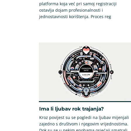
platforma koja već pri samoj registraciji
ostavlja dojam profesionalnosti i
jednostavnosti korištenja. Proces reg
Ima li ljubav rok trajanja?
Kroz povijest su se pogledi na ljubav mijenjali
zajedno s društvom i njegovim vrijednostima.
Dok su se u nekim epohama osjećaji smatrali