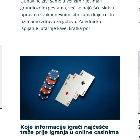
Ljubav ne živi samo u velikim riječima i
grandioznim gestama, već se najčešće skriva
upravo u svakodnevnim sitnicama koje često
uzimamo zdravo za gotovo. Zajedničko
ispijanje jutarnje kave, kratka por
Koje informacije igrači najčešće
traže prije igranja u online casinima