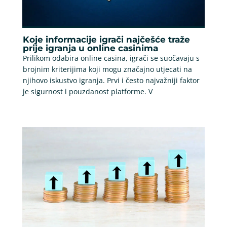
Koje informacije igrači najčešće traže
prije igranja u online casinima
Prilikom odabira online casina, igrači se suočavaju s
brojnim kriterijima koji mogu značajno utjecati na
njihovo iskustvo igranja. Prvi i često najvažniji faktor
je sigurnost i pouzdanost platforme. V