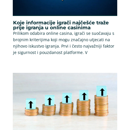
Koje informacije igrači najčešće traže
prije igranja u online casinima
Prilikom odabira online casina, igrači se suočavaju s
brojnim kriterijima koji mogu značajno utjecati na
njihovo iskustvo igranja. Prvi i često najvažniji faktor
je sigurnost i pouzdanost platforme. V