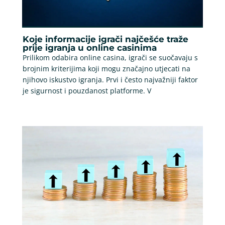
Koje informacije igrači najčešće traže
prije igranja u online casinima
Prilikom odabira online casina, igrači se suočavaju s
brojnim kriterijima koji mogu značajno utjecati na
njihovo iskustvo igranja. Prvi i često najvažniji faktor
je sigurnost i pouzdanost platforme. V