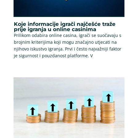
Koje informacije igrači najčešće traže
prije igranja u online casinima
Prilikom odabira online casina, igrači se suočavaju s
brojnim kriterijima koji mogu značajno utjecati na
njihovo iskustvo igranja. Prvi i često najvažniji faktor
je sigurnost i pouzdanost platforme. V