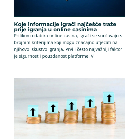
Koje informacije igrači najčešće traže
prije igranja u online casinima
Prilikom odabira online casina, igrači se suočavaju s
brojnim kriterijima koji mogu značajno utjecati na
njihovo iskustvo igranja. Prvi i često najvažniji faktor
je sigurnost i pouzdanost platforme. V