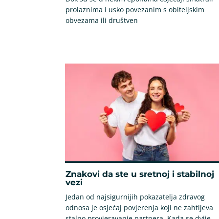
prolaznima i usko povezanim s obiteljskim
obvezama ili društven
Znakovi da ste u sretnoj i stabilnoj
vezi
Jedan od najsigurnijih pokazatelja zdravog
odnosa je osjećaj povjerenja koji ne zahtijeva
stalno provjeravanje partnera. Kada se dvije