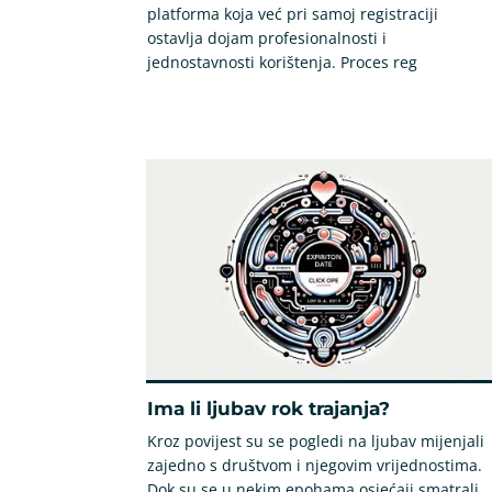
platforma koja već pri samoj registraciji
ostavlja dojam profesionalnosti i
jednostavnosti korištenja. Proces reg
Ima li ljubav rok trajanja?
Kroz povijest su se pogledi na ljubav mijenjali
zajedno s društvom i njegovim vrijednostima.
Dok su se u nekim epohama osjećaji smatrali