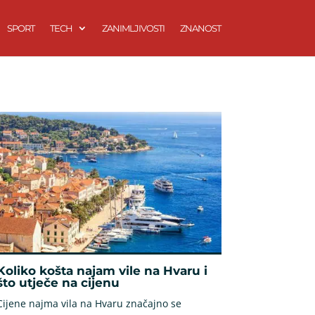
SPORT
TECH
ZANIMLJIVOSTI
ZNANOST
Koliko košta najam vile na Hvaru i
što utječe na cijenu
Cijene najma vila na Hvaru značajno se