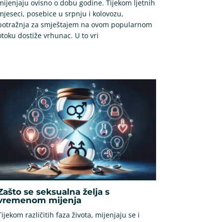
mijenjaju ovisno o dobu godine. Tijekom ljetnih
mjeseci, posebice u srpnju i kolovozu,
potražnja za smještajem na ovom popularnom
otoku dostiže vrhunac. U to vri
Zašto se seksualna želja s
vremenom mijenja
Tijekom različitih faza života, mijenjaju se i