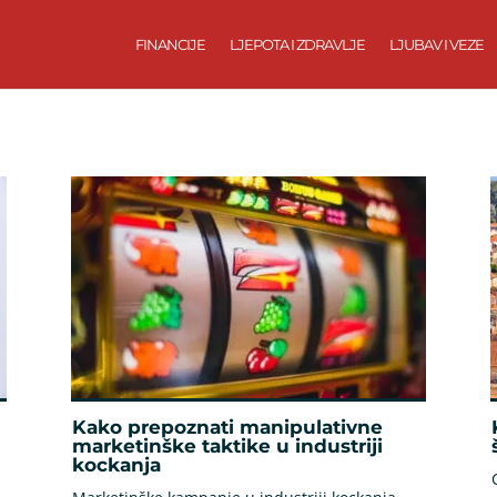
FINANCIJE
LJEPOTA I ZDRAVLJE
LJUBAV I VEZE
Kako prepoznati manipulativne
marketinške taktike u industriji
kockanja