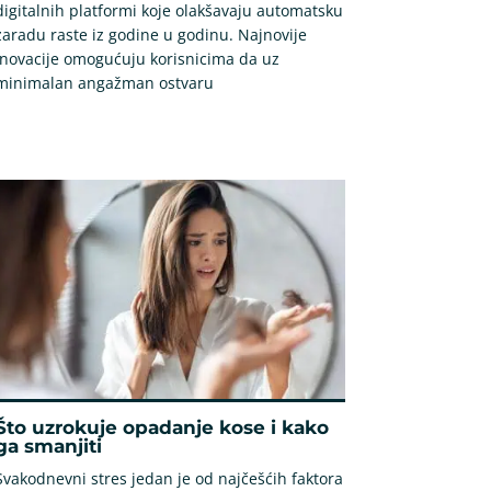
digitalnih platformi koje olakšavaju automatsku
zaradu raste iz godine u godinu. Najnovije
inovacije omogućuju korisnicima da uz
minimalan angažman ostvaru
Što uzrokuje opadanje kose i kako
ga smanjiti
Svakodnevni stres jedan je od najčešćih faktora