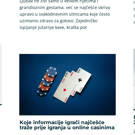
Ljubav ne živi samo u velikim riječima i
grandioznim gestama, već se najčešće skriva
upravo u svakodnevnim sitnicama koje često
uzimamo zdravo za gotovo. Zajedničko
ispijanje jutarnje kave, kratka por
Koje informacije igrači najčešće
traže prije igranja u online casinima