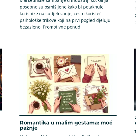
Marketinške kampanje u industriji kockanja
posebno su osmišljene kako bi potaknule
korisnike na sudjelovanje, često koristeći
psihološke trikove koji na prvi pogled djeluju
bezazleno. Promotivne ponud
Romantika u malim gestama: moć
r
pažnje