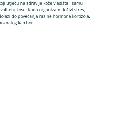
koji utječu na zdravlje kože vlasišta i samu
kvalitetu kose. Kada organizam doživi stres,
dolazi do povećanja razine hormona kortizola,
poznatog kao hor