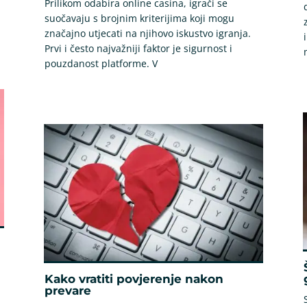
Prilikom odabira online casina, igrači se
suočavaju s brojnim kriterijima koji mogu
značajno utjecati na njihovo iskustvo igranja.
Prvi i često najvažniji faktor je sigurnost i
pouzdanost platforme. V
Kako vratiti povjerenje nakon
prevare