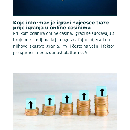
Koje informacije igrači najčešće traže
prije igranja u online casinima
Prilikom odabira online casina, igrači se suočavaju s
brojnim kriterijima koji mogu značajno utjecati na
njihovo iskustvo igranja. Prvi i često najvažniji faktor
je sigurnost i pouzdanost platforme. V