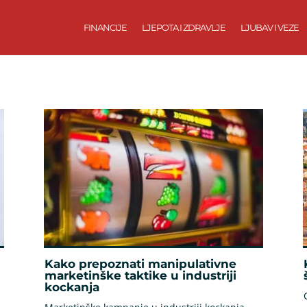
FINANCIJE
LJEPOTA I ZDRAVLJE
LJUBAV I VEZE
Kako prepoznati manipulativne
marketinške taktike u industriji
kockanja