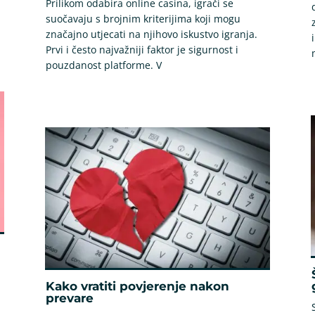
Prilikom odabira online casina, igrači se
suočavaju s brojnim kriterijima koji mogu
značajno utjecati na njihovo iskustvo igranja.
Prvi i često najvažniji faktor je sigurnost i
pouzdanost platforme. V
Kako vratiti povjerenje nakon
prevare