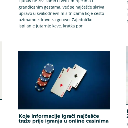
Ljubav ne živi samo u velikim riječima i
grandioznim gestama, već se najčešće skriva
upravo u svakodnevnim sitnicama koje često
uzimamo zdravo za gotovo. Zajedničko
ispijanje jutarnje kave, kratka por
Koje informacije igrači najčešće
traže prije igranja u online casinima