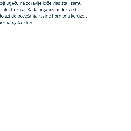
koji utječu na zdravlje kože vlasišta i samu
kvalitetu kose. Kada organizam doživi stres,
dolazi do povećanja razine hormona kortizola,
poznatog kao hor