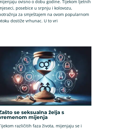
mijenjaju ovisno o dobu godine. Tijekom ljetnih
mjeseci, posebice u srpnju i kolovozu,
potražnja za smještajem na ovom popularnom
otoku dostiže vrhunac. U to vri
Zašto se seksualna želja s
vremenom mijenja
Tijekom različitih faza života, mijenjaju se i