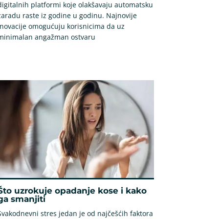
digitalnih platformi koje olakšavaju automatsku
zaradu raste iz godine u godinu. Najnovije
inovacije omogućuju korisnicima da uz
minimalan angažman ostvaru
Što uzrokuje opadanje kose i kako
ga smanjiti
Svakodnevni stres jedan je od najčešćih faktora