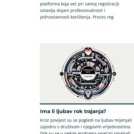
platforma koja već pri samoj registraciji
ostavlja dojam profesionalnosti i
jednostavnosti korištenja. Proces reg
Ima li ljubav rok trajanja?
Kroz povijest su se pogledi na ljubav mijenjali
zajedno s društvom i njegovim vrijednostima.
Dok su se u nekim epohama osjećaji smatrali