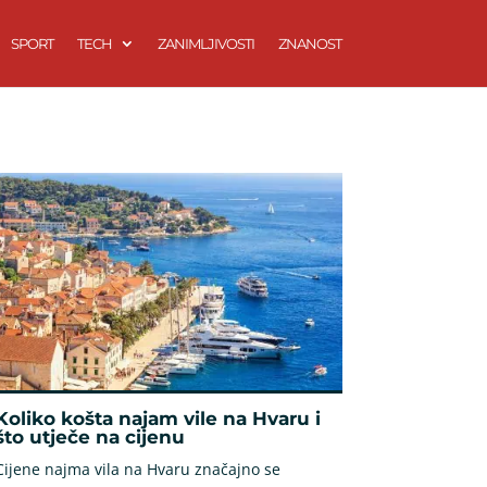
SPORT
TECH
ZANIMLJIVOSTI
ZNANOST
Koliko košta najam vile na Hvaru i
što utječe na cijenu
Cijene najma vila na Hvaru značajno se