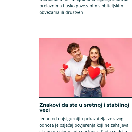
prolaznima i usko povezanim s obiteljskim
obvezama ili društven
Znakovi da ste u sretnoj i stabilnoj
vezi
Jedan od najsigurnijih pokazatelja zdravog
odnosa je osjećaj povjerenja koji ne zahtijeva
stalno provjeravanje partnera. Kada se dvije