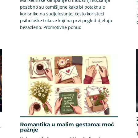
Marketinške kampanje u industriji kockanja
posebno su osmišljene kako bi potaknule
korisnike na sudjelovanje, često koristeći
psihološke trikove koji na prvi pogled djeluju
bezazleno. Promotivne ponud
Romantika u malim gestama: moć
r
pažnje