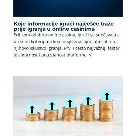
Koje informacije igrači najčešće traže
prije igranja u online casinima
Prilikom odabira online casina, igrači se suočavaju s
brojnim kriterijima koji mogu značajno utjecati na
njihovo iskustvo igranja. Prvi i često najvažniji faktor
je sigurnost i pouzdanost platforme. V