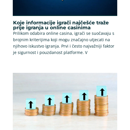
Koje informacije igrači najčešće traže
prije igranja u online casinima
Prilikom odabira online casina, igrači se suočavaju s
brojnim kriterijima koji mogu značajno utjecati na
njihovo iskustvo igranja. Prvi i često najvažniji faktor
je sigurnost i pouzdanost platforme. V