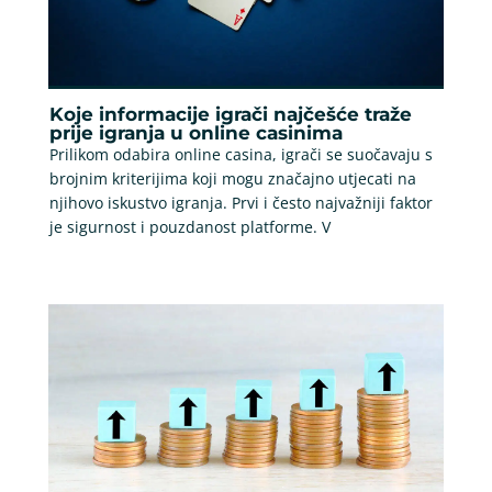
Koje informacije igrači najčešće traže
prije igranja u online casinima
Prilikom odabira online casina, igrači se suočavaju s
brojnim kriterijima koji mogu značajno utjecati na
njihovo iskustvo igranja. Prvi i često najvažniji faktor
je sigurnost i pouzdanost platforme. V