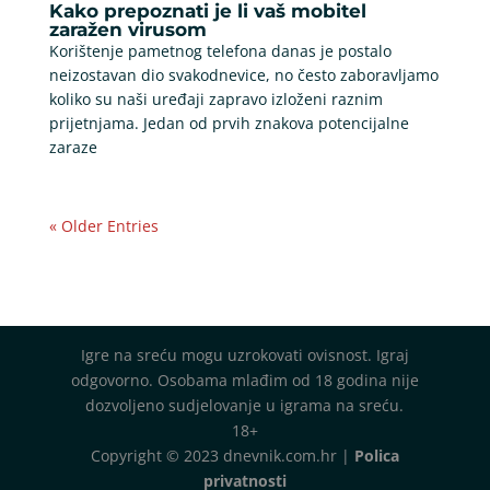
Kako prepoznati je li vaš mobitel
zaražen virusom
Korištenje pametnog telefona danas je postalo
neizostavan dio svakodnevice, no često zaboravljamo
koliko su naši uređaji zapravo izloženi raznim
prijetnjama. Jedan od prvih znakova potencijalne
zaraze
« Older Entries
Igre na sreću mogu uzrokovati ovisnost. Igraj
odgovorno. Osobama mlađim od 18 godina nije
dozvoljeno sudjelovanje u igrama na sreću.
18+
Copyright © 2023 dnevnik.com.hr |
Polica
privatnosti