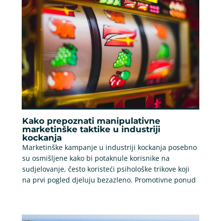
Kako prepoznati manipulativne
marketinške taktike u industriji
kockanja
Marketinške kampanje u industriji kockanja posebno
su osmišljene kako bi potaknule korisnike na
sudjelovanje, često koristeći psihološke trikove koji
na prvi pogled djeluju bezazleno. Promotivne ponud