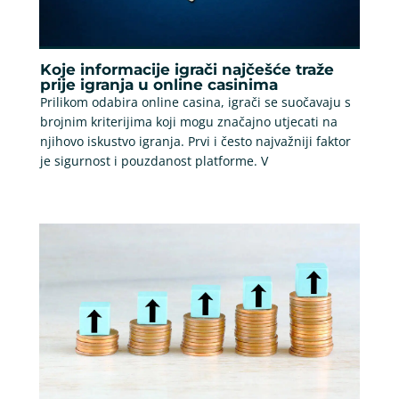
Koje informacije igrači najčešće traže
prije igranja u online casinima
Prilikom odabira online casina, igrači se suočavaju s
brojnim kriterijima koji mogu značajno utjecati na
njihovo iskustvo igranja. Prvi i često najvažniji faktor
je sigurnost i pouzdanost platforme. V