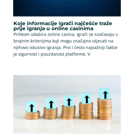
Koje informacije igrači najčešće traže
prije igranja u online casinima
Prilikom odabira online casina, igrači se suočavaju s
brojnim kriterijima koji mogu značajno utjecati na
njihovo iskustvo igranja. Prvi i često najvažniji faktor
je sigurnost i pouzdanost platforme. V