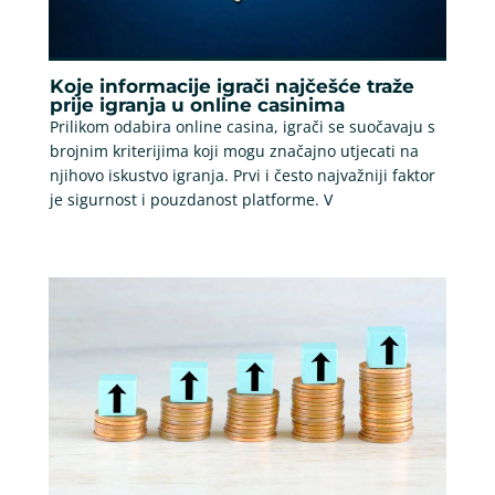
Koje informacije igrači najčešće traže
prije igranja u online casinima
Prilikom odabira online casina, igrači se suočavaju s
brojnim kriterijima koji mogu značajno utjecati na
njihovo iskustvo igranja. Prvi i često najvažniji faktor
je sigurnost i pouzdanost platforme. V