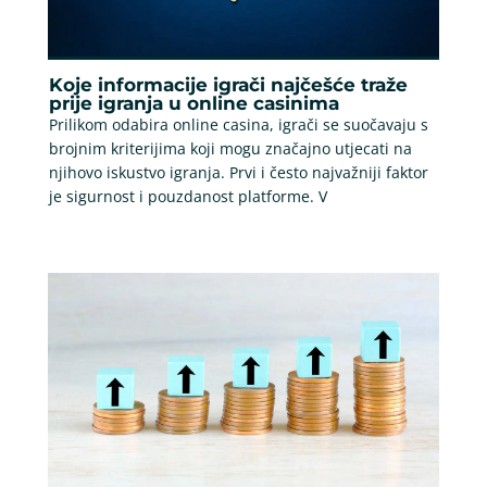
Koje informacije igrači najčešće traže
prije igranja u online casinima
Prilikom odabira online casina, igrači se suočavaju s
brojnim kriterijima koji mogu značajno utjecati na
njihovo iskustvo igranja. Prvi i često najvažniji faktor
je sigurnost i pouzdanost platforme. V