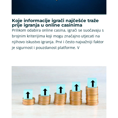
Koje informacije igrači najčešće traže
prije igranja u online casinima
Prilikom odabira online casina, igrači se suočavaju s
brojnim kriterijima koji mogu značajno utjecati na
njihovo iskustvo igranja. Prvi i često najvažniji faktor
je sigurnost i pouzdanost platforme. V