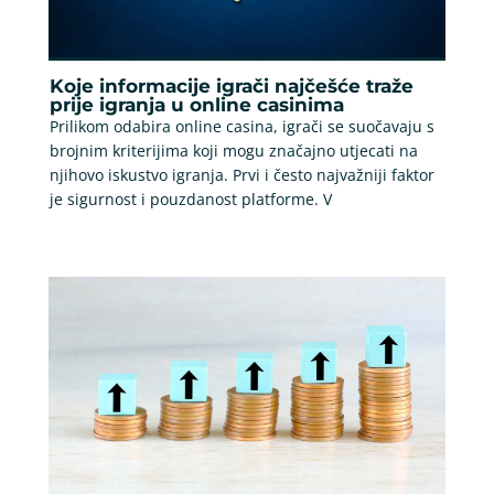
Koje informacije igrači najčešće traže
prije igranja u online casinima
Prilikom odabira online casina, igrači se suočavaju s
brojnim kriterijima koji mogu značajno utjecati na
njihovo iskustvo igranja. Prvi i često najvažniji faktor
je sigurnost i pouzdanost platforme. V