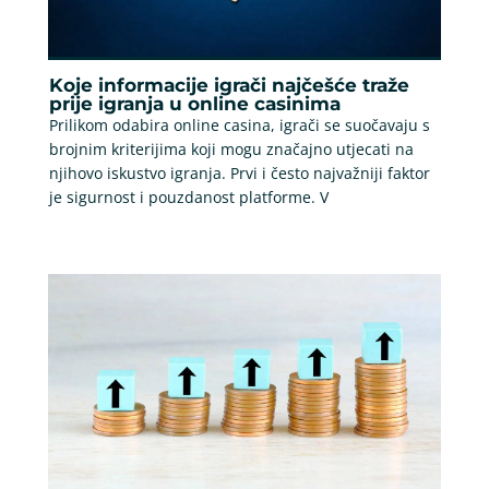
Koje informacije igrači najčešće traže
prije igranja u online casinima
Prilikom odabira online casina, igrači se suočavaju s
brojnim kriterijima koji mogu značajno utjecati na
njihovo iskustvo igranja. Prvi i često najvažniji faktor
je sigurnost i pouzdanost platforme. V