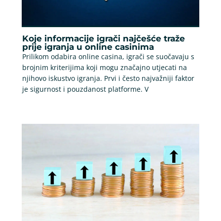
Koje informacije igrači najčešće traže
prije igranja u online casinima
Prilikom odabira online casina, igrači se suočavaju s
brojnim kriterijima koji mogu značajno utjecati na
njihovo iskustvo igranja. Prvi i često najvažniji faktor
je sigurnost i pouzdanost platforme. V