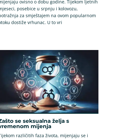
mijenjaju ovisno o dobu godine. Tijekom ljetnih
mjeseci, posebice u srpnju i kolovozu,
potražnja za smještajem na ovom popularnom
otoku dostiže vrhunac. U to vri
Zašto se seksualna želja s
vremenom mijenja
Tijekom različitih faza života, mijenjaju se i