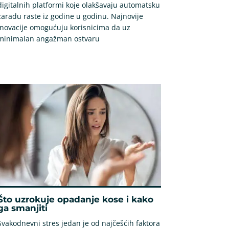
digitalnih platformi koje olakšavaju automatsku
zaradu raste iz godine u godinu. Najnovije
inovacije omogućuju korisnicima da uz
minimalan angažman ostvaru
Što uzrokuje opadanje kose i kako
ga smanjiti
Svakodnevni stres jedan je od najčešćih faktora