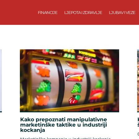
FINANCIJE
LJEPOTA I ZDRAVLJE
LJUBAV I VEZE
Kako prepoznati manipulativne
marketinške taktike u industriji
kockanja