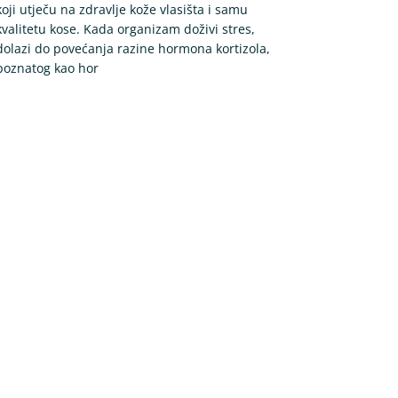
koji utječu na zdravlje kože vlasišta i samu
kvalitetu kose. Kada organizam doživi stres,
dolazi do povećanja razine hormona kortizola,
poznatog kao hor