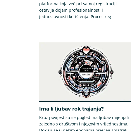
platforma koja već pri samoj registraciji
ostavlja dojam profesionalnosti i
jednostavnosti korištenja. Proces reg
Ima li ljubav rok trajanja?
Kroz povijest su se pogledi na ljubav mijenjali
zajedno s društvom i njegovim vrijednostima.
Dok su se u nekim epohama osjećaji smatrali