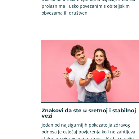
prolaznima i usko povezanim s obiteljskim
obvezama ili društven
Znakovi da ste u sretnoj i stabilnoj
vezi
Jedan od najsigurnijih pokazatelja zdravog
odnosa je osjećaj povjerenja koji ne zahtijeva
stalno provjeravanje partnera. Kada se dvije