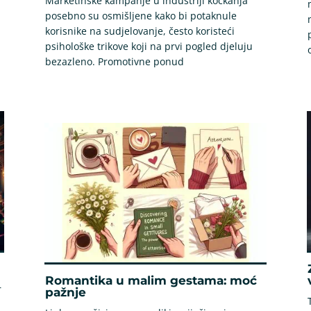
Marketinške kampanje u industriji kockanja
posebno su osmišljene kako bi potaknule
korisnike na sudjelovanje, često koristeći
psihološke trikove koji na prvi pogled djeluju
bezazleno. Promotivne ponud
Romantika u malim gestama: moć
r
pažnje