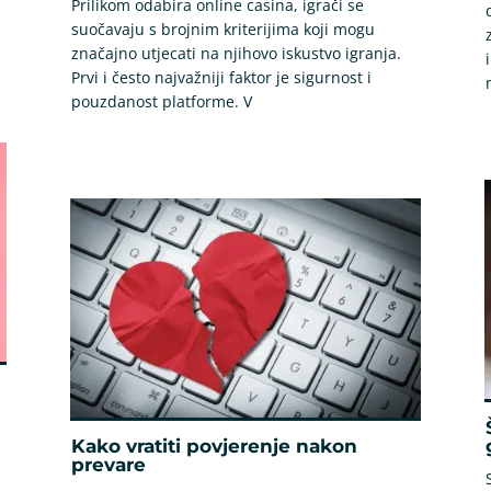
Prilikom odabira online casina, igrači se
suočavaju s brojnim kriterijima koji mogu
značajno utjecati na njihovo iskustvo igranja.
Prvi i često najvažniji faktor je sigurnost i
pouzdanost platforme. V
Kako vratiti povjerenje nakon
prevare