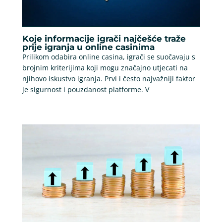
Koje informacije igrači najčešće traže
prije igranja u online casinima
Prilikom odabira online casina, igrači se suočavaju s
brojnim kriterijima koji mogu značajno utjecati na
njihovo iskustvo igranja. Prvi i često najvažniji faktor
je sigurnost i pouzdanost platforme. V