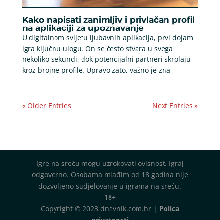
Kako napisati zanimljiv i privlačan profil
na aplikaciji za upoznavanje
U digitalnom svijetu ljubavnih aplikacija, prvi dojam
igra ključnu ulogu. On se često stvara u svega
nekoliko sekundi, dok potencijalni partneri skrolaju
kroz brojne profile. Upravo zato, važno je zna
« Older Entries
Next Entries »
Igre na sreću mogu uzrokovati ovisnost. Igraj
odgovorno. Osobama mlađim od 18 godina nije
dozvoljeno sudjelovanje u igrama na sreću.
18+
Copyright © 2023 dnevnik.com.hr |
Polica
privatnosti