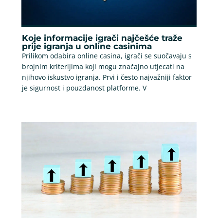
Koje informacije igrači najčešće traže
prije igranja u online casinima
Prilikom odabira online casina, igrači se suočavaju s
brojnim kriterijima koji mogu značajno utjecati na
njihovo iskustvo igranja. Prvi i često najvažniji faktor
je sigurnost i pouzdanost platforme. V