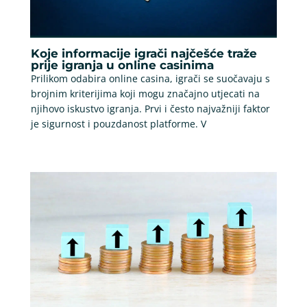
Koje informacije igrači najčešće traže
prije igranja u online casinima
Prilikom odabira online casina, igrači se suočavaju s
brojnim kriterijima koji mogu značajno utjecati na
njihovo iskustvo igranja. Prvi i često najvažniji faktor
je sigurnost i pouzdanost platforme. V