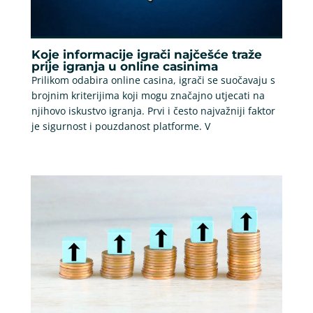
Koje informacije igrači najčešće traže
prije igranja u online casinima
Prilikom odabira online casina, igrači se suočavaju s
brojnim kriterijima koji mogu značajno utjecati na
njihovo iskustvo igranja. Prvi i često najvažniji faktor
je sigurnost i pouzdanost platforme. V