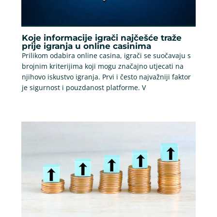
Koje informacije igrači najčešće traže
prije igranja u online casinima
Prilikom odabira online casina, igrači se suočavaju s
brojnim kriterijima koji mogu značajno utjecati na
njihovo iskustvo igranja. Prvi i često najvažniji faktor
je sigurnost i pouzdanost platforme. V