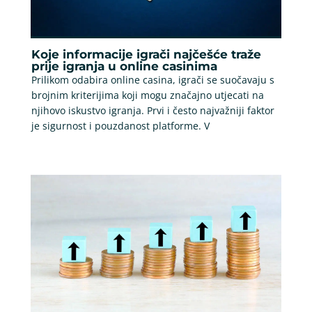
Koje informacije igrači najčešće traže
prije igranja u online casinima
Prilikom odabira online casina, igrači se suočavaju s
brojnim kriterijima koji mogu značajno utjecati na
njihovo iskustvo igranja. Prvi i često najvažniji faktor
je sigurnost i pouzdanost platforme. V