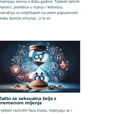
mijenjaju ovisno o dobu godine. Tijekom ljetnih
mjeseci, posebice u srpnju i kolovozu,
potražnja za smještajem na ovom popularnom
otoku dostiže vrhunac. U to vri
Zašto se seksualna želja s
vremenom mijenja
Tijekom različitih faza života, mijenjaju se i