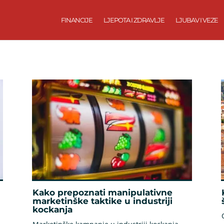
FINANCIJE
LJEPOTA I ZDRAVLJE
LJUBAV I VEZE
Kako prepoznati manipulativne
marketinške taktike u industriji
kockanja