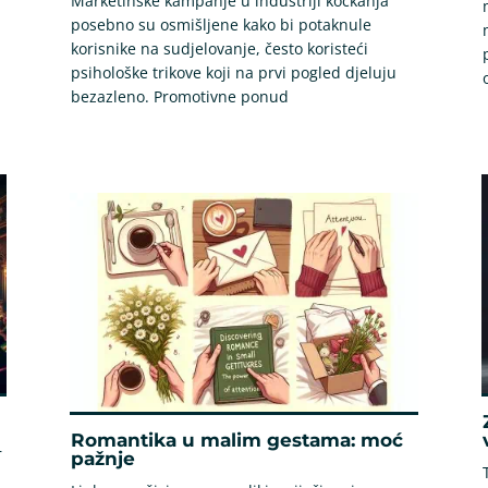
Marketinške kampanje u industriji kockanja
posebno su osmišljene kako bi potaknule
korisnike na sudjelovanje, često koristeći
psihološke trikove koji na prvi pogled djeluju
bezazleno. Promotivne ponud
Romantika u malim gestama: moć
r
pažnje