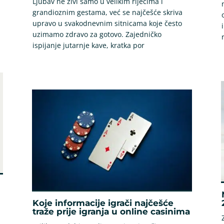
Ljubav ne živi samo u velikim riječima i
grandioznim gestama, već se najčešće skriva
upravo u svakodnevnim sitnicama koje često
uzimamo zdravo za gotovo. Zajedničko
ispijanje jutarnje kave, kratka por
Koje informacije igrači najčešće
traže prije igranja u online casinima