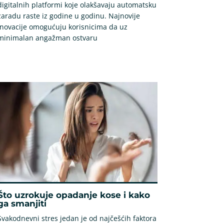
digitalnih platformi koje olakšavaju automatsku
zaradu raste iz godine u godinu. Najnovije
inovacije omogućuju korisnicima da uz
minimalan angažman ostvaru
Što uzrokuje opadanje kose i kako
ga smanjiti
Svakodnevni stres jedan je od najčešćih faktora