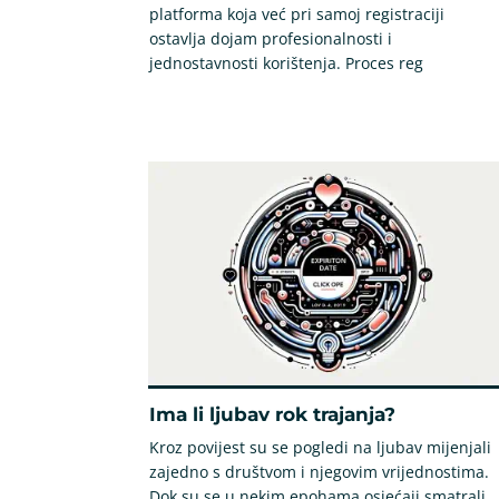
platforma koja već pri samoj registraciji
ostavlja dojam profesionalnosti i
jednostavnosti korištenja. Proces reg
Ima li ljubav rok trajanja?
Kroz povijest su se pogledi na ljubav mijenjali
zajedno s društvom i njegovim vrijednostima.
Dok su se u nekim epohama osjećaji smatrali