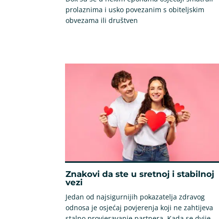
prolaznima i usko povezanim s obiteljskim
obvezama ili društven
Znakovi da ste u sretnoj i stabilnoj
vezi
Jedan od najsigurnijih pokazatelja zdravog
odnosa je osjećaj povjerenja koji ne zahtijeva
stalno provjeravanje partnera. Kada se dvije