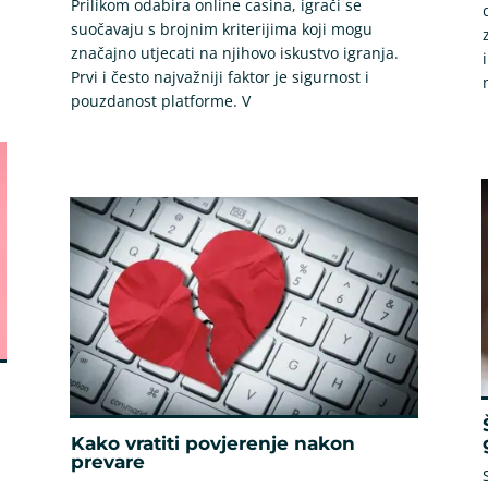
Prilikom odabira online casina, igrači se
suočavaju s brojnim kriterijima koji mogu
značajno utjecati na njihovo iskustvo igranja.
Prvi i često najvažniji faktor je sigurnost i
pouzdanost platforme. V
Kako vratiti povjerenje nakon
prevare