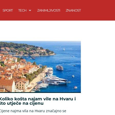
SPORT
TECH
ZANIMLJIVOSTI
ZNANOST
Koliko košta najam vile na Hvaru i
što utječe na cijenu
Cijene najma vila na Hvaru značajno se