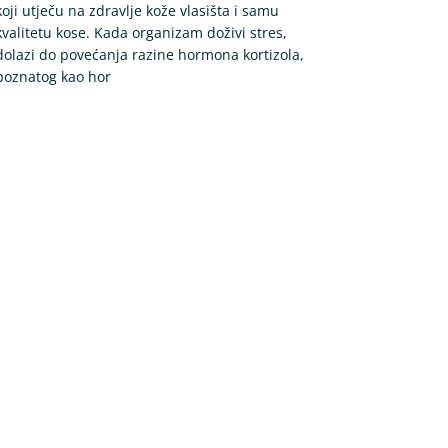
koji utječu na zdravlje kože vlasišta i samu
kvalitetu kose. Kada organizam doživi stres,
dolazi do povećanja razine hormona kortizola,
poznatog kao hor