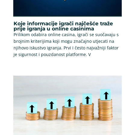
Koje informacije igrači najčešće traže
prije igranja u online casinima
Prilikom odabira online casina, igrači se suočavaju s
brojnim kriterijima koji mogu značajno utjecati na
njihovo iskustvo igranja. Prvi i često najvažniji faktor
je sigurnost i pouzdanost platforme. V