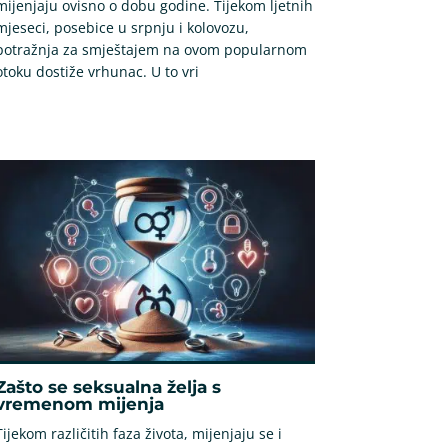
mijenjaju ovisno o dobu godine. Tijekom ljetnih
mjeseci, posebice u srpnju i kolovozu,
potražnja za smještajem na ovom popularnom
otoku dostiže vrhunac. U to vri
Zašto se seksualna želja s
vremenom mijenja
Tijekom različitih faza života, mijenjaju se i