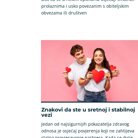
prolaznima i usko povezanim s obiteljskim
obvezama ili društven
Znakovi da ste u sretnoj i stabilnoj
vezi
Jedan od najsigurnijih pokazatelja zdravog
odnosa je osjećaj povjerenja koji ne zahtijeva
stalno provjeravanje partnera. Kada se dvije