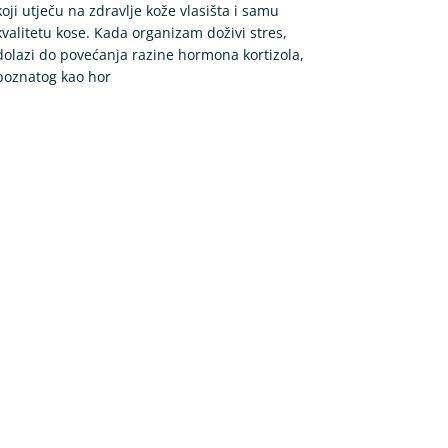
koji utječu na zdravlje kože vlasišta i samu
kvalitetu kose. Kada organizam doživi stres,
dolazi do povećanja razine hormona kortizola,
poznatog kao hor