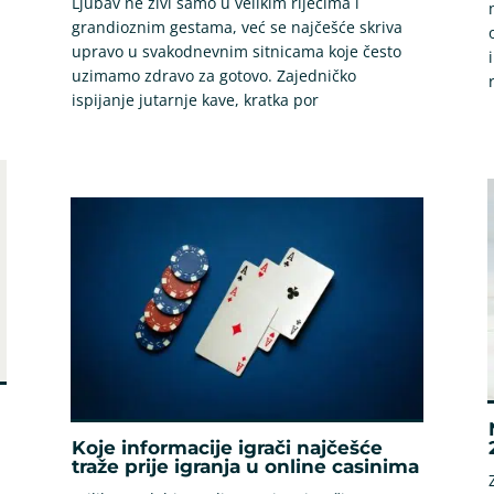
Ljubav ne živi samo u velikim riječima i
grandioznim gestama, već se najčešće skriva
upravo u svakodnevnim sitnicama koje često
uzimamo zdravo za gotovo. Zajedničko
ispijanje jutarnje kave, kratka por
Koje informacije igrači najčešće
traže prije igranja u online casinima