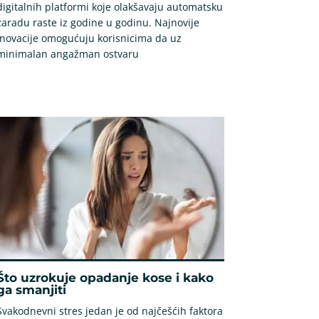
digitalnih platformi koje olakšavaju automatsku
zaradu raste iz godine u godinu. Najnovije
inovacije omogućuju korisnicima da uz
minimalan angažman ostvaru
Što uzrokuje opadanje kose i kako
ga smanjiti
Svakodnevni stres jedan je od najčešćih faktora