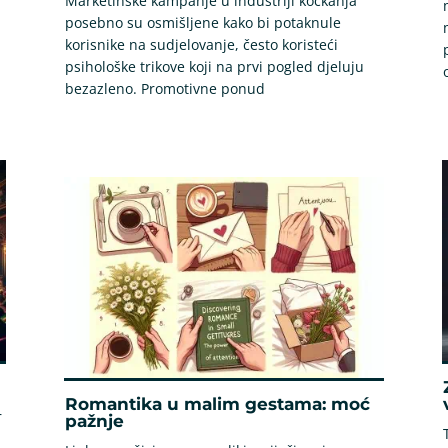
Marketinške kampanje u industriji kockanja
posebno su osmišljene kako bi potaknule
korisnike na sudjelovanje, često koristeći
psihološke trikove koji na prvi pogled djeluju
bezazleno. Promotivne ponud
Romantika u malim gestama: moć
r
pažnje