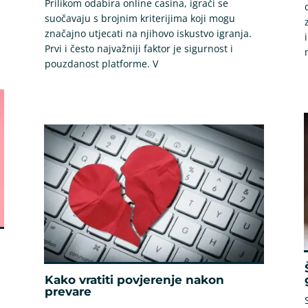
Prilikom odabira online casina, igrači se
suočavaju s brojnim kriterijima koji mogu
značajno utjecati na njihovo iskustvo igranja.
Prvi i često najvažniji faktor je sigurnost i
pouzdanost platforme. V
Kako vratiti povjerenje nakon
prevare