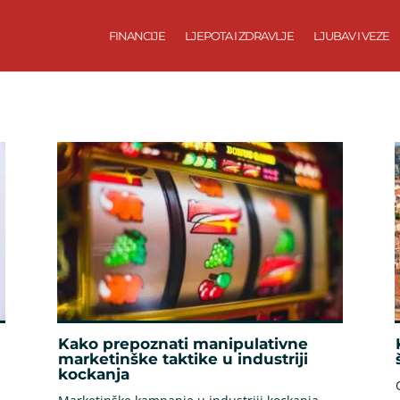
FINANCIJE
LJEPOTA I ZDRAVLJE
LJUBAV I VEZE
Kako prepoznati manipulativne
marketinške taktike u industriji
kockanja