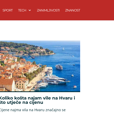
SPORT
TECH
ZANIMLJIVOSTI
ZNANOST
Koliko košta najam vile na Hvaru i
što utječe na cijenu
Cijene najma vila na Hvaru značajno se