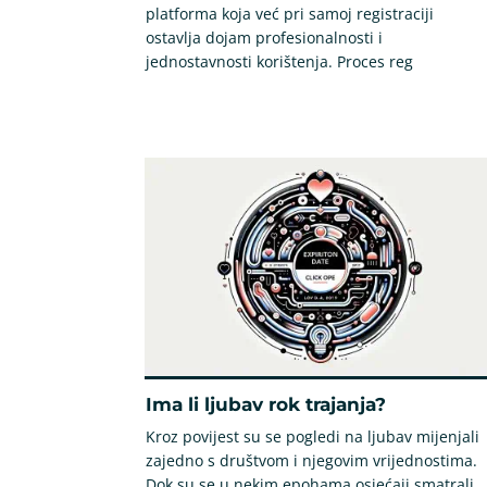
platforma koja već pri samoj registraciji
ostavlja dojam profesionalnosti i
jednostavnosti korištenja. Proces reg
Ima li ljubav rok trajanja?
Kroz povijest su se pogledi na ljubav mijenjali
zajedno s društvom i njegovim vrijednostima.
Dok su se u nekim epohama osjećaji smatrali