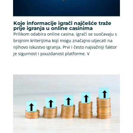
Koje informacije igrači najčešće traže
prije igranja u online casinima
Prilikom odabira online casina, igrači se suočavaju s
brojnim kriterijima koji mogu značajno utjecati na
njihovo iskustvo igranja. Prvi i često najvažniji faktor
je sigurnost i pouzdanost platforme. V