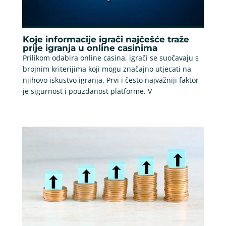
Koje informacije igrači najčešće traže
prije igranja u online casinima
Prilikom odabira online casina, igrači se suočavaju s
brojnim kriterijima koji mogu značajno utjecati na
njihovo iskustvo igranja. Prvi i često najvažniji faktor
je sigurnost i pouzdanost platforme. V