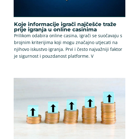
Koje informacije igrači najčešće traže
prije igranja u online casinima
Prilikom odabira online casina, igrači se suočavaju s
brojnim kriterijima koji mogu značajno utjecati na
njihovo iskustvo igranja. Prvi i često najvažniji faktor
je sigurnost i pouzdanost platforme. V