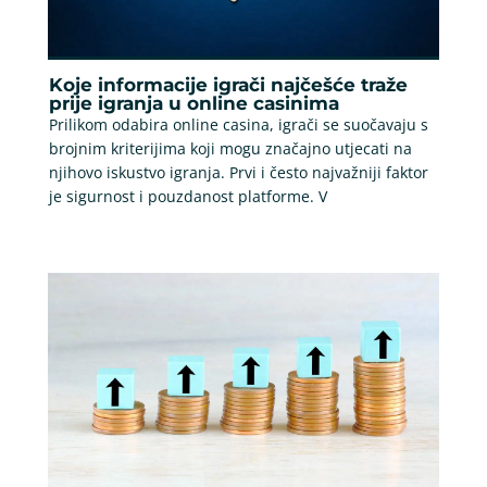
Koje informacije igrači najčešće traže
prije igranja u online casinima
Prilikom odabira online casina, igrači se suočavaju s
brojnim kriterijima koji mogu značajno utjecati na
njihovo iskustvo igranja. Prvi i često najvažniji faktor
je sigurnost i pouzdanost platforme. V