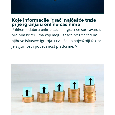
Koje informacije igrači najčešće traže
prije igranja u online casinima
Prilikom odabira online casina, igrači se suočavaju s
brojnim kriterijima koji mogu značajno utjecati na
njihovo iskustvo igranja. Prvi i često najvažniji faktor
je sigurnost i pouzdanost platforme. V