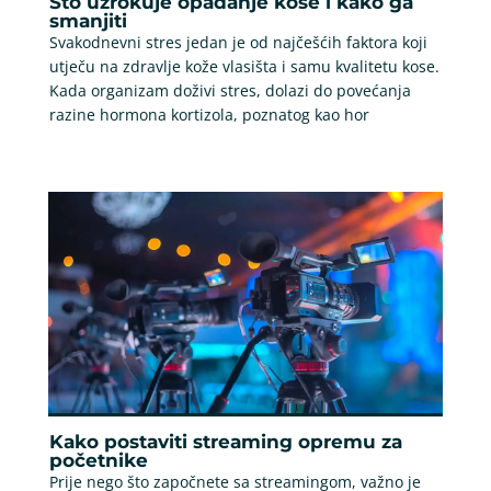
Što uzrokuje opadanje kose i kako ga
smanjiti
Svakodnevni stres jedan je od najčešćih faktora koji
utječu na zdravlje kože vlasišta i samu kvalitetu kose.
Kada organizam doživi stres, dolazi do povećanja
razine hormona kortizola, poznatog kao hor
Kako postaviti streaming opremu za
početnike
Prije nego što započnete sa streamingom, važno je