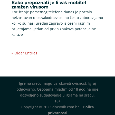
Kako prepoznati je li vaš mobitel
zaražen virusom
Korištenje pametnog telefona danas je postalo
neizostavan dio svakodnevice, no često zaboravljamo
koliko su naši uređaji zapravo izloženi raznim
prijetnjama. Jedan od prvih znakova potencijalne
zaraze
« Older Entries
Igre na sreću mogu uzrokovati ovisnost. Igraj
odgovorno. Osobama mlađim od 18 godina nije
dozvoljeno sudjelovanje u igrama na sreću.
18+
Copyright © 2023 dnevnik.com.hr |
Polica
privatnosti