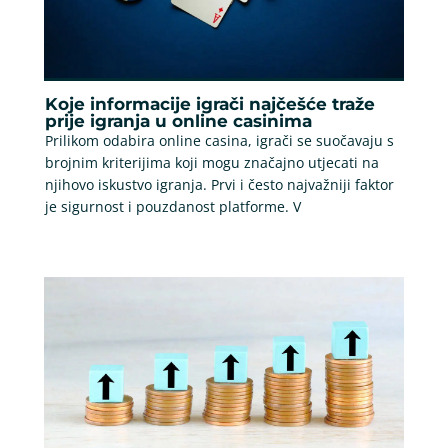
Koje informacije igrači najčešće traže
prije igranja u online casinima
Prilikom odabira online casina, igrači se suočavaju s
brojnim kriterijima koji mogu značajno utjecati na
njihovo iskustvo igranja. Prvi i često najvažniji faktor
je sigurnost i pouzdanost platforme. V