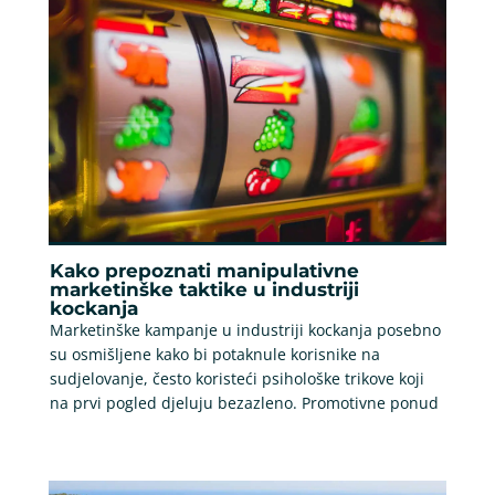
Kako prepoznati manipulativne
marketinške taktike u industriji
kockanja
Marketinške kampanje u industriji kockanja posebno
su osmišljene kako bi potaknule korisnike na
sudjelovanje, često koristeći psihološke trikove koji
na prvi pogled djeluju bezazleno. Promotivne ponud