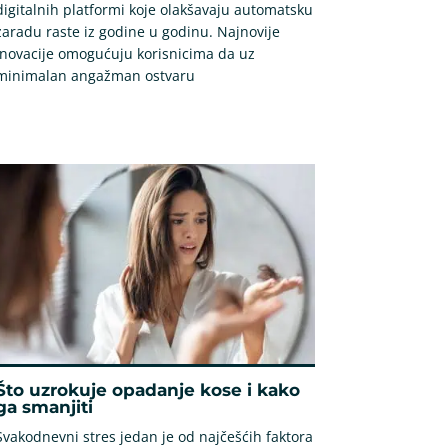
digitalnih platformi koje olakšavaju automatsku
zaradu raste iz godine u godinu. Najnovije
inovacije omogućuju korisnicima da uz
minimalan angažman ostvaru
Što uzrokuje opadanje kose i kako
ga smanjiti
Svakodnevni stres jedan je od najčešćih faktora