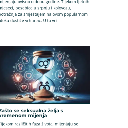
mijenjaju ovisno o dobu godine. Tijekom ljetnih
mjeseci, posebice u srpnju i kolovozu,
potražnja za smještajem na ovom popularnom
otoku dostiže vrhunac. U to vri
Zašto se seksualna želja s
vremenom mijenja
Tijekom različitih faza života, mijenjaju se i