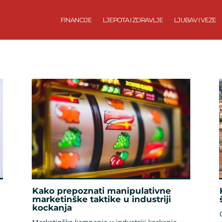
FINANCIJE
LJEPOTA I ZDRAVLJE
LJUBAV I VEZE
Kako prepoznati manipulativne
marketinške taktike u industriji
kockanja