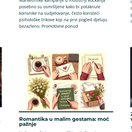
Marketinške kampanje u industriji kockanja
posebno su osmišljene kako bi potaknule
korisnike na sudjelovanje, često koristeći
psihološke trikove koji na prvi pogled djeluju
bezazleno. Promotivne ponud
Romantika u malim gestama: moć
r
pažnje