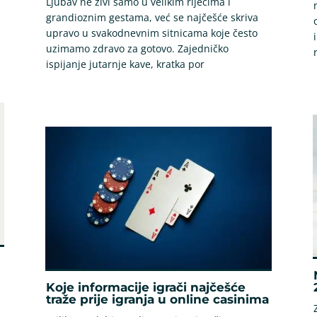
Ljubav ne živi samo u velikim riječima i
grandioznim gestama, već se najčešće skriva
upravo u svakodnevnim sitnicama koje često
uzimamo zdravo za gotovo. Zajedničko
ispijanje jutarnje kave, kratka por
Koje informacije igrači najčešće
traže prije igranja u online casinima