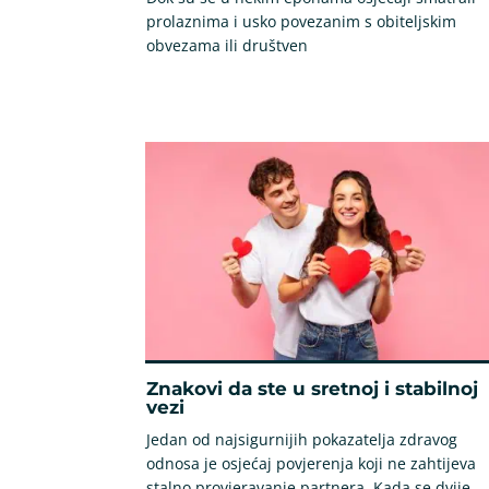
prolaznima i usko povezanim s obiteljskim
obvezama ili društven
Znakovi da ste u sretnoj i stabilnoj
vezi
Jedan od najsigurnijih pokazatelja zdravog
odnosa je osjećaj povjerenja koji ne zahtijeva
stalno provjeravanje partnera. Kada se dvije