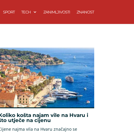
SPORT
TECH
ZANIMLJIVOSTI
ZNANOST
Koliko košta najam vile na Hvaru i
što utječe na cijenu
Cijene najma vila na Hvaru značajno se