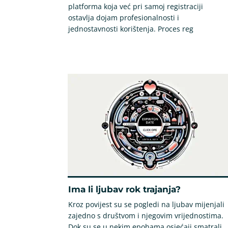
platforma koja već pri samoj registraciji
ostavlja dojam profesionalnosti i
jednostavnosti korištenja. Proces reg
Ima li ljubav rok trajanja?
Kroz povijest su se pogledi na ljubav mijenjali
zajedno s društvom i njegovim vrijednostima.
Dok su se u nekim epohama osjećaji smatrali