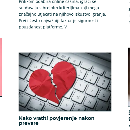
Prilikom odabira online casina, igrači se
suočavaju s brojnim kriterijima koji mogu
značajno utjecati na njihovo iskustvo igranja.
Prvi i često najvažniji faktor je sigurnost i
pouzdanost platforme. V
Kako vratiti povjerenje nakon
prevare