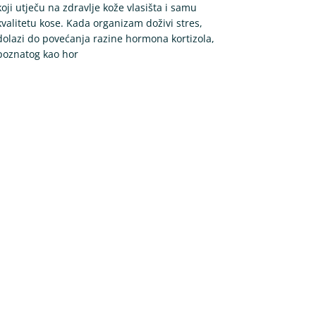
koji utječu na zdravlje kože vlasišta i samu
kvalitetu kose. Kada organizam doživi stres,
dolazi do povećanja razine hormona kortizola,
poznatog kao hor