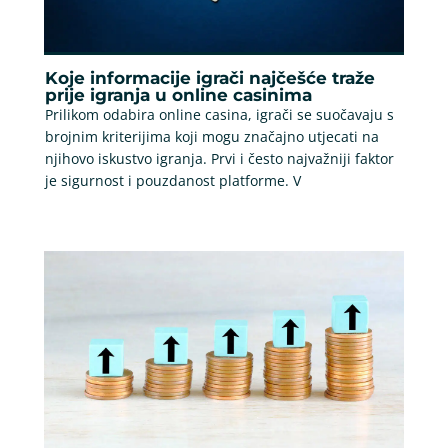
Koje informacije igrači najčešće traže
prije igranja u online casinima
Prilikom odabira online casina, igrači se suočavaju s
brojnim kriterijima koji mogu značajno utjecati na
njihovo iskustvo igranja. Prvi i često najvažniji faktor
je sigurnost i pouzdanost platforme. V