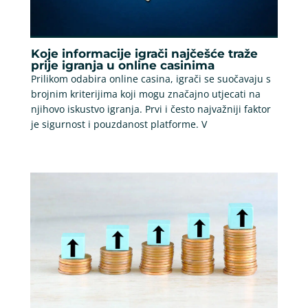
Koje informacije igrači najčešće traže
prije igranja u online casinima
Prilikom odabira online casina, igrači se suočavaju s
brojnim kriterijima koji mogu značajno utjecati na
njihovo iskustvo igranja. Prvi i često najvažniji faktor
je sigurnost i pouzdanost platforme. V