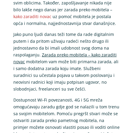
svim oblicima. Također, zapošljavanje nikada nije
bilo lakše nego danas jer zarada preko mobitela –
kako zaraditi
novac
uz pomoć mobitela je postala
opća i normalna, najjednostavnija stvar današnjice.
Jako puno ljudi danas teži tome da rade digitalnim
putem i da pritom uživaju radeći nešto drugo ili
jednostavno da bi imali udobnost svog doma na
raspolaganju.
Zarada preko mobitela – kako zaraditi
novac
mobitelom vam može biti primarna zarada, ali
i samo dodatna zarada koju imate. Službeni
suradnici su učestala pojava u takvom poslovanju i
neovisni radnici koji imaju potpisan ugovor, no
slobodnjaci, freelanceri su sve češći.
Dostupnost Wi-Fi povezanosti, 4G i 5G mreža
omogućavaju zaradu gdje god se nalazili u tom trenu
sa svojim mobitelom. Pomoću pregršt stvari može se
ostvariti zarada preko pametnog mobitela, na
primjer možete osnovati vlastiti posao ili voditi online