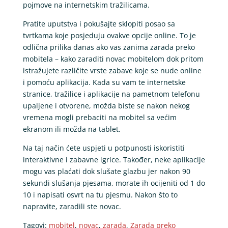
pojmove na internetskim tražilicama.
Pratite uputstva i pokušajte sklopiti posao sa
tvrtkama koje posjeduju ovakve opcije online. To je
odlična prilika danas ako vas zanima zarada preko
mobitela – kako zaraditi novac mobitelom dok pritom
istražujete različite vrste zabave koje se nude online
i pomoću aplikacija. Kada su vam te internetske
stranice, tražilice i aplikacije na pametnom telefonu
upaljene i otvorene, možda biste se nakon nekog
vremena mogli prebaciti na mobitel sa većim
ekranom ili možda na tablet.
Na taj način ćete uspjeti u potpunosti iskoristiti
interaktivne i zabavne igrice. Također, neke aplikacije
mogu vas plaćati dok slušate glazbu jer nakon 90
sekundi slušanja pjesama, morate ih ocijeniti od 1 do
10 i napisati osvrt na tu pjesmu. Nakon što to
napravite, zaradili ste novac.
Tagovi:
mobitel
,
novac
,
zarada
,
Zarada preko