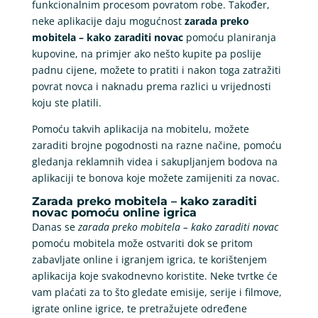
funkcionalnim procesom povratom robe. Također,
neke aplikacije daju mogućnost
zarada preko
mobitela – kako zaraditi novac
pomoću planiranja
kupovine, na primjer ako nešto kupite pa poslije
padnu cijene, možete to pratiti i nakon toga zatražiti
povrat novca i naknadu prema razlici u vrijednosti
koju ste platili.
Pomoću takvih aplikacija na mobitelu, možete
zaraditi brojne pogodnosti na razne načine, pomoću
gledanja reklamnih videa i sakupljanjem bodova na
aplikaciji te bonova koje možete zamijeniti za novac.
Zarada preko mobitela – kako zaraditi
novac pomoću online igrica
Danas se
zarada preko mobitela – kako zaraditi novac
pomoću mobitela može ostvariti dok se pritom
zabavljate online i igranjem igrica, te korištenjem
aplikacija koje svakodnevno koristite. Neke tvrtke će
vam plaćati za to što gledate emisije, serije i filmove,
igrate online igrice, te pretražujete određene