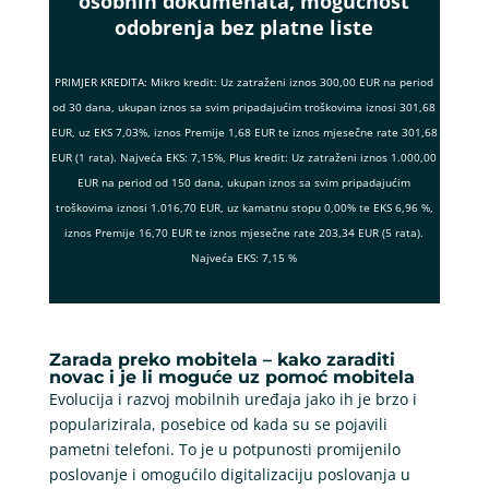
osobnih dokumenata, mogućnost
odobrenja bez platne liste
PRIMJER KREDITA: Mikro kredit: Uz zatraženi iznos 300,00 EUR na period
od 30 dana, ukupan iznos sa svim pripadajućim troškovima iznosi 301,68
EUR, uz EKS 7,03%, iznos Premije 1,68 EUR te iznos mjesečne rate 301,68
EUR (1 rata). Najveća EKS: 7,15%, Plus kredit: Uz zatraženi iznos 1.000,00
EUR na period od 150 dana, ukupan iznos sa svim pripadajućim
troškovima iznosi 1.016,70 EUR, uz kamatnu stopu 0,00% te EKS 6,96 %,
iznos Premije 16,70 EUR te iznos mjesečne rate 203,34 EUR (5 rata).
Najveća EKS: 7,15 %
Zarada preko mobitela – kako zaraditi
novac i je li moguće uz pomoć mobitela
Evolucija i razvoj mobilnih uređaja jako ih je brzo i
popularizirala, posebice od kada su se pojavili
pametni telefoni. To je u potpunosti promijenilo
poslovanje i omogućilo digitalizaciju poslovanja u