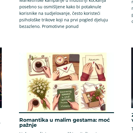
Marketinške kampanje u industriji kockanja
posebno su osmišljene kako bi potaknule
korisnike na sudjelovanje, često koristeći
psihološke trikove koji na prvi pogled djeluju
bezazleno. Promotivne ponud
Romantika u malim gestama: moć
r
pažnje