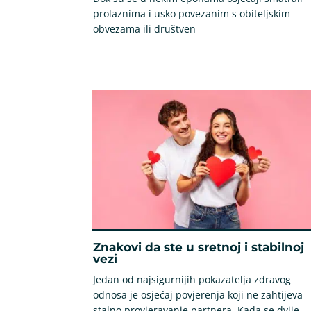
prolaznima i usko povezanim s obiteljskim
obvezama ili društven
Znakovi da ste u sretnoj i stabilnoj
vezi
Jedan od najsigurnijih pokazatelja zdravog
odnosa je osjećaj povjerenja koji ne zahtijeva
stalno provjeravanje partnera. Kada se dvije