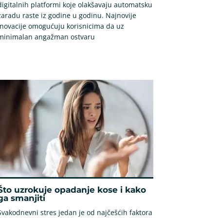
digitalnih platformi koje olakšavaju automatsku
zaradu raste iz godine u godinu. Najnovije
inovacije omogućuju korisnicima da uz
minimalan angažman ostvaru
Što uzrokuje opadanje kose i kako
ga smanjiti
Svakodnevni stres jedan je od najčešćih faktora