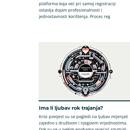
platforma koja već pri samoj registraciji
ostavlja dojam profesionalnosti i
jednostavnosti korištenja. Proces reg
Ima li ljubav rok trajanja?
Kroz povijest su se pogledi na ljubav mijenjali
zajedno s društvom i njegovim vrijednostima.
Dok su se u nekim epohama osjećaji smatrali