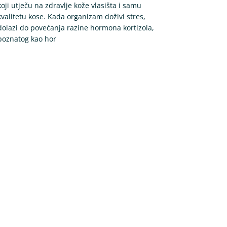
koji utječu na zdravlje kože vlasišta i samu
kvalitetu kose. Kada organizam doživi stres,
dolazi do povećanja razine hormona kortizola,
poznatog kao hor