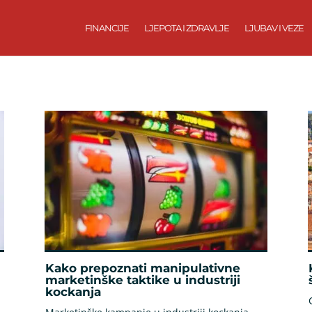
FINANCIJE
LJEPOTA I ZDRAVLJE
LJUBAV I VEZE
Kako prepoznati manipulativne
marketinške taktike u industriji
kockanja