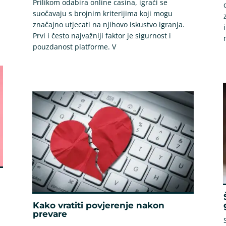
Prilikom odabira online casina, igrači se
suočavaju s brojnim kriterijima koji mogu
značajno utjecati na njihovo iskustvo igranja.
Prvi i često najvažniji faktor je sigurnost i
pouzdanost platforme. V
Kako vratiti povjerenje nakon
prevare