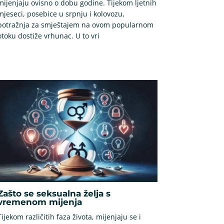
mijenjaju ovisno o dobu godine. Tijekom ljetnih
mjeseci, posebice u srpnju i kolovozu,
potražnja za smještajem na ovom popularnom
otoku dostiže vrhunac. U to vri
Zašto se seksualna želja s
vremenom mijenja
Tijekom različitih faza života, mijenjaju se i