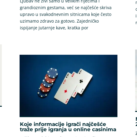
Ljubav ne živi samo u velikim riječima i
grandioznim gestama, već se najčešće skriva
upravo u svakodnevnim sitnicama koje često
uzimamo zdravo za gotovo. Zajedničko
ispijanje jutarnje kave, kratka por
Koje informacije igrači najčešće
traže prije igranja u online casinima