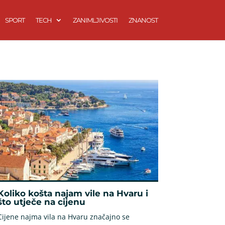
SPORT
TECH
ZANIMLJIVOSTI
ZNANOST
Koliko košta najam vile na Hvaru i
što utječe na cijenu
Cijene najma vila na Hvaru značajno se