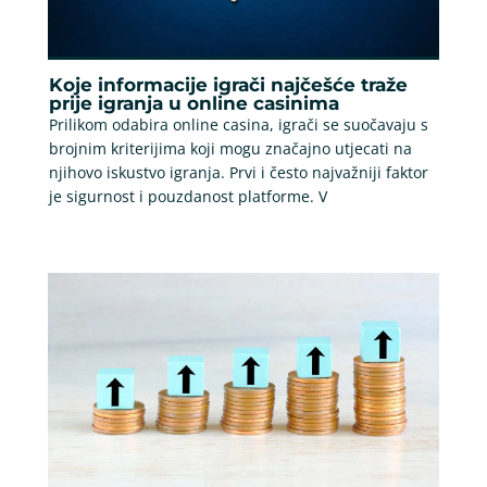
Koje informacije igrači najčešće traže
prije igranja u online casinima
Prilikom odabira online casina, igrači se suočavaju s
brojnim kriterijima koji mogu značajno utjecati na
njihovo iskustvo igranja. Prvi i često najvažniji faktor
je sigurnost i pouzdanost platforme. V